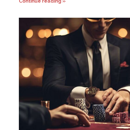
Continue reading »