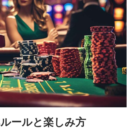
本ルールと楽しみ方