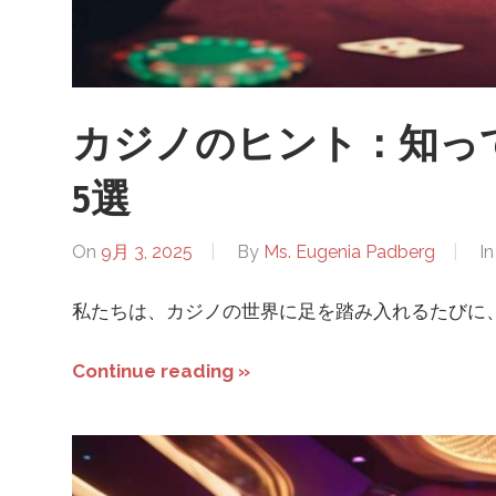
カジノのヒント：知っ
5選
On
9月 3, 2025
By
Ms. Eugenia Padberg
I
私たちは、カジノの世界に足を踏み入れるたびに、
Continue reading »