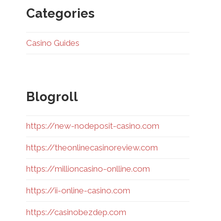
Categories
Casino Guides
Blogroll
https://new-nodeposit-casino.com
https://theonlinecasinoreview.com
https://millioncasino-onlline.com
https://ii-online-casino.com
https://casinobezdep.com