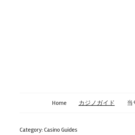
Skip
to
content
H
Home
カジノガイド
当
o
t
Category:
Casino Guides