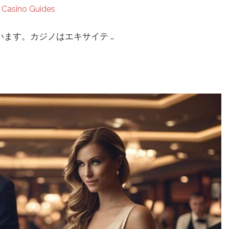
n
Casino Guides
ます。カジノはエキサイテ …