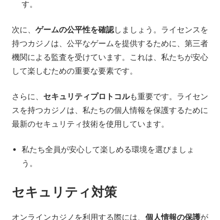
す。
次に、
ゲームの公平性を確認
しましょう。ライセンスを
持つカジノは、公平なゲームを提供するために、第三者
機関による監査を受けています。これは、私たちが安心
して楽しむための重要な要素です。
さらに、
セキュリティプロトコル
も重要です。ライセン
スを持つカジノは、私たちの個人情報を保護するために
最新のセキュリティ技術を使用しています。
私たち全員が安心して楽しめる環境を選びましょ
う。
セキュリティ対策
オンラインカジノを利用する際には、
個人情報の保護
が