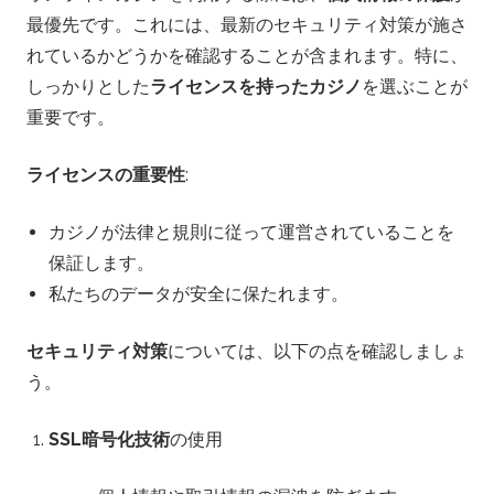
最優先です。これには、最新のセキュリティ対策が施さ
れているかどうかを確認することが含まれます。特に、
しっかりとした
ライセンスを持ったカジノ
を選ぶことが
重要です。
ライセンスの重要性
:
カジノが法律と規則に従って運営されていることを
保証します。
私たちのデータが安全に保たれます。
セキュリティ対策
については、以下の点を確認しましょ
う。
SSL暗号化技術
の使用