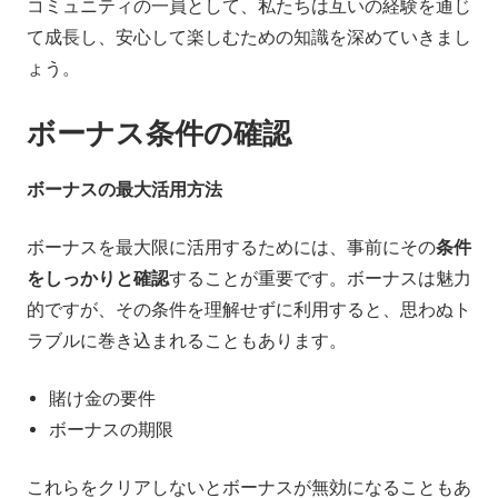
コミュニティの一員として、私たちは互いの経験を通じ
て成長し、安心して楽しむための知識を深めていきまし
ょう。
ボーナス条件の確認
ボーナスの最大活用方法
ボーナスを最大限に活用するためには、事前にその
条件
をしっかりと確認
することが重要です。ボーナスは魅力
的ですが、その条件を理解せずに利用すると、思わぬト
ラブルに巻き込まれることもあります。
賭け金の要件
ボーナスの期限
これらをクリアしないとボーナスが無効になることもあ