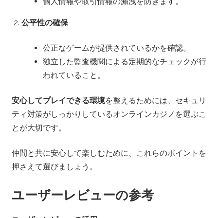
個人情報や取引情報の漏洩を防ぎます。
公平性の確保
公正なゲームが提供されているかを確認。
独立した監査機関による定期的なチェックが行
われていること。
安心してプレイできる環境
を整えるためには、セキュリ
ティ対策がしっかりしているオンラインカジノを選ぶこ
とが大切です。
仲間と共に安心して楽しむために、これらのポイントを
押さえて選びましょう。
ユーザーレビューの参考