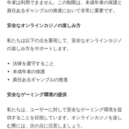
年者は利用できません。この制限は、未成年者の保護と
責任あるギャンブルの推進において非常に重要です。
安全なオンラインカジノの楽しみ方
私たちは以下の点を重視して、安全なオンラインカジノ
の楽しみ方をサポートします。
法律を遵守すること
未成年者の保護
責任あるギャンブルの推進
安全なゲーミング環境の提供
私たちは、ユーザーに対して安全なゲーミング環境を提
供することを目指しています。オンラインカジノを楽し
む際には、次の点に注意しましょう。