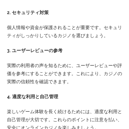
2. セキュリティ対策
個人情報や資金が保護されることが重要です。セキュリ
ティがしっかりしているカジノを選びましょう。
3. ユーザーレビューの参考
実際の利用者の声を知るために、ユーザーレビューや評
価を参考にすることができます。これにより、カジノの
実際の信頼性を確認できます。
4. 適度な利用と自己管理
楽しいゲーム体験を長く続けるためには、適度な利用と
自己管理が大切です。これらのポイントに注意を払い、
安全にオンラインカジノを楽しみましょう。