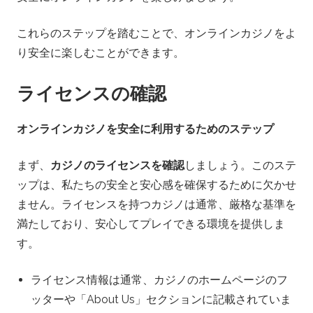
これらのステップを踏むことで、オンラインカジノをよ
り安全に楽しむことができます。
ライセンスの確認
オンラインカジノを安全に利用するためのステップ
まず、
カジノのライセンスを確認
しましょう。このステ
ップは、私たちの安全と安心感を確保するために欠かせ
ません。ライセンスを持つカジノは通常、厳格な基準を
満たしており、安心してプレイできる環境を提供しま
す。
ライセンス情報は通常、カジノのホームページのフ
ッターや「About Us」セクションに記載されていま