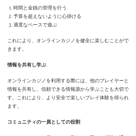
時間と金銭の管理を行う
予算を超えないように心掛ける
適度なペースで遊ぶ
これにより、オンラインカジノを健全に楽しむことがで
きます。
情報を共有し学ぶ
オンラインカジノを利用する際には、他のプレイヤーと
情報を共有し、信頼できる情報源から学ぶことも大切で
す。これにより、より安全で楽しいプレイ体験を得られ
ます。
コミュニティの一員としての役割