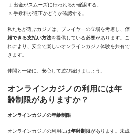
出金がスムーズに行われるか確認する。
手数料が適正かどうか確認する。
私たちが選ぶカジノは、プレイヤーの立場を考慮し、
信
頼できる支払い方法
を提供している必要があります。こ
れにより、安全で楽しいオンラインカジノ体験を共有で
きます。
仲間と一緒に、安心して遊び続けましょう。
オンラインカジノの利用には年
齢制限がありますか？
オンラインカジノの年齢制限
オンラインカジノの利用には
年齢制限
があります。未成